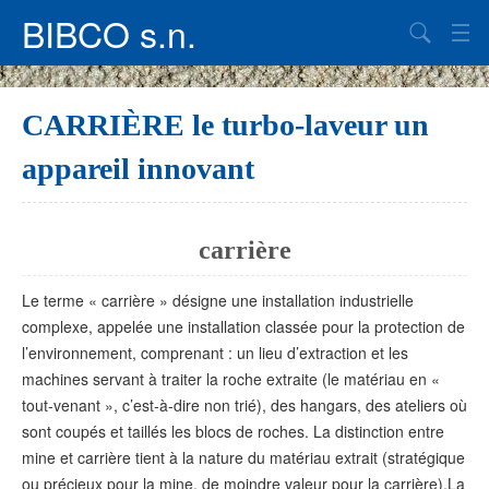
BIBCO s.n.
UN TRAITEMENT EFFICACE
CARRIÈRE le turbo-laveur un
FILTRE-PRESSE
appareil innovant
LES EAUX DE PROCESS ET DES EAUX DE LAVAGE
Descriptif du système de recyclage du béton
carrière
EXPLOITER UNE CARRIÈRE
Le terme « carrière » désigne une installation industrielle
NOUS CONTACTER
complexe, appelée une installation classée pour la protection de
l’environnement, comprenant : un lieu d’extraction et les
actualités
machines servant à traiter la roche extraite (le matériau en «
tout-venant », c’est-à-dire non trié), des hangars, des ateliers où
sont coupés et taillés les blocs de roches. La distinction entre
mine et carrière tient à la nature du matériau extrait (stratégique
ou précieux pour la mine, de moindre valeur pour la carrière).La