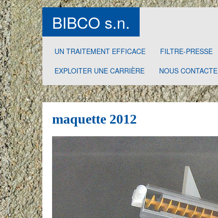
BIBCO s.n.
UN TRAITEMENT EFFICACE
FILTRE-PRESSE
EXPLOITER UNE CARRIÈRE
NOUS CONTACTE
Des systèmes complets pour l’industrie du béton
maquette 2012