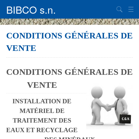
BIBCO s.n.
UN TRAITEMENT EFFICACE
CONDITIONS GÉNÉRALES DE
FILTRE-PRESSE
VENTE
LES EAUX DE PROCESS ET DES EAUX DE LAVAGE
Descriptif du système de recyclage du béton
CONDITIONS GÉNÉRALES DE
EXPLOITER UNE CARRIÈRE
VENTE
NOUS CONTACTER
INSTALLATION DE
actualités
MATÉRIEL DE
TRAITEMENT DES
EAUX ET RECYCLAGE